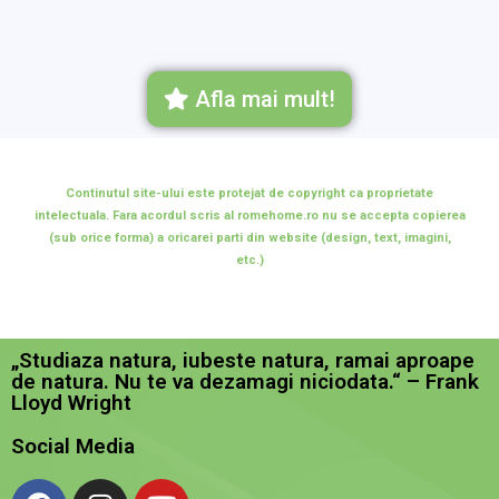
Afla mai mult!
Continutul site-ului este protejat de copyright ca proprietate
intelectuala. Fara acordul scris al romehome.ro nu se accepta copierea
(sub orice forma) a oricarei parti din website (design, text, imagini,
etc.)
„Studiaza natura, iubeste natura, ramai aproape
de natura. Nu te va dezamagi niciodata.“ – Frank
Lloyd Wright
Social Media