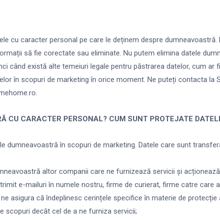
a datele cu caracter personal pe care le deținem despre dumneavoastr
formații să fie corectate sau eliminate. Nu putem elimina datele dum
unci când există alte temeiuri legale pentru păstrarea datelor, cum ar f
elor în scopuri de marketing în orice moment. Ne puteți contacta la Se
romehome.ro.
RĂ CU CARACTER PERSONAL? CUM SUNT PROTEJATE DATEL
e dumneavoastră în scopuri de marketing. Datele care sunt transferat
umneavoastră altor companii care ne furnizează servicii și acționează 
rimit e-mailuri în numele nostru, firme de curierat, firme catre care a
a ne asigura că îndeplinesc cerințele specifice în materie de protecție
lte scopuri decât cel de a ne furniza servicii;