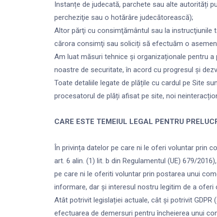
Instanțe de judecată, parchete sau alte autorități 
percheziţie sau o hotărâre judecătorească);
Altor părţi cu consimţământul sau la instrucţiunile ta
cărora consimţi sau soliciți să efectuăm o asemen
Am luat măsuri tehnice și organizaționale pentru a
noastre de securitate, în acord cu progresul și dezv
Toate detaliile legate de plățile cu cardul pe Site su
procesatorul de plăți afisat pe site, noi neinteracț
CARE ESTE TEMEIUL LEGAL PENTRU PRELUC
În privința datelor pe care ni le oferi voluntar prin
art. 6 alin. (1) lit. b din Regulamentul (UE) 679/2016
pe care ni le oferiti voluntar prin postarea unui come
informare, dar și interesul nostru legitim de a oferi 
Atât potrivit legislației actuale, cât și potrivit GD
efectuarea de demersuri pentru încheierea unui contra