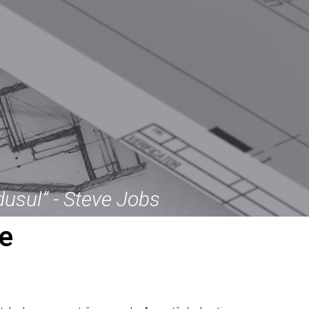
dusul” - Steve Jobs
te