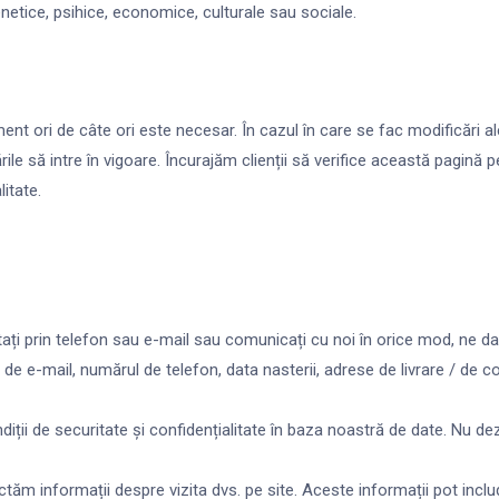
, genetice, psihice, economice, culturale sau sociale.
ori de câte ori este necesar. În cazul în care se fac modificări ale ac
ile să intre în vigoare. Încurajăm clienții să verifice această pagină p
itate.
tați prin telefon sau e-mail sau comunicați cu noi în orice mod, ne da
de e-mail, numărul de telefon, data nasterii, adrese de livrare / de c
iții de securitate și confidențialitate în baza noastră de date. Nu de
ectăm informații despre vizita dvs. pe site. Aceste informații pot incl