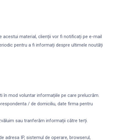
estui material, clienții vor fi notificați pe e-mail
eriodic pentru a fi informați despre ultimele noutăți
ti în mod voluntar informațiile pe care prelucrăm.
orespondenta / de domiciliu, date firma pentru
zvăluim sau tranferăm informații către terți.
ude adresa IP, sistemul de operare, browserul,