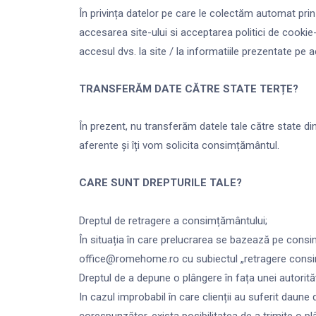
În privința datelor pe care le colectăm automat prin
accesarea site-ului si acceptarea politici de cookie-
accesul dvs. la site / la informatiile prezentate p
TRANSFERĂM DATE CĂTRE STATE TERȚE?
În prezent, nu transferăm datele tale către state d
aferente și îți vom solicita consimțământul.
CARE SUNT DREPTURILE TALE?
Dreptul de retragere a consimțământului;
În situația în care prelucrarea se bazează pe cons
office@romehome.ro cu subiectul „retragere cons
Dreptul de a depune o plângere în fața unei autorit
In cazul improbabil în care clienții au suferit daune
corespunzător, exista posibilitatea de a trimite o p