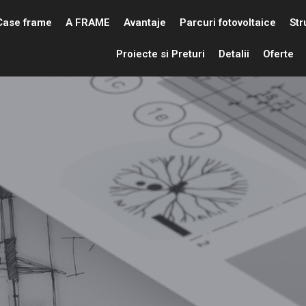
Case frame
A FRAME
Avantaje
Parcuri fotovoltaice
Str
Proiecte si Preturi
Detalii
Oferte