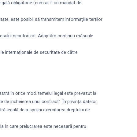
legală obligatorie (cum ar fi un mandat de
itate, este posibil să transmitem informaţiile terţilor
ccesului neautorizat. Adaptăm continuu măsurile
ele internaționale de securitate de către
astră în orice mod, temeiul legal este prevazut la
e de încheierea unui contract”. În privința datelor
ră legală de a sprijini exercitarea dreptului de
ația în care prelucrarea este necesară pentru