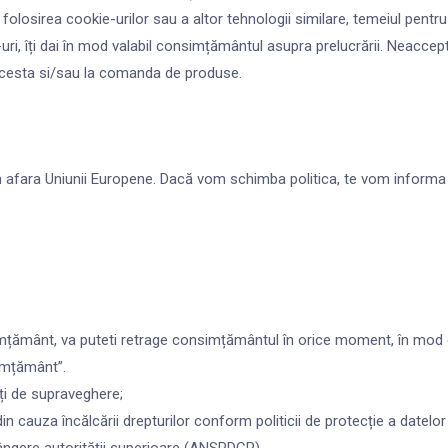
 folosirea cookie-urilor sau a altor tehnologii similare, temeiul pen
uri, îți dai în mod valabil consimțământul asupra prelucrării. Neaccepta
e acesta si/sau la comanda de produse.
in afara Uniunii Europene. Dacă vom schimba politica, te vom informa
imțământ, va puteti retrage consimțământul în orice moment, în mod g
imțământ”.
ăți de supraveghere;
 din cauza încălcării drepturilor conform politicii de protecție a date
lângere autorității superioare (ANSPDCP) .