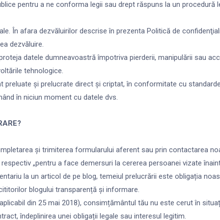
publice pentru a ne conforma legii sau drept răspuns la un procedură 
le. În afara dezvăluirilor descrise în prezenta Politică de confidenţial
ea dezvăluire.
 proteja datele dumneavoastră împotriva pierderii, manipulării sau a
oltările tehnologice.
nt preluate și prelucrate direct și criptat, în conformitate cu standard
ionând în niciun moment cu datele dvs.
RARE?
 completarea și trimiterea formularului aferent sau prin contactarea no
), respectiv „pentru a face demersuri la cererea persoanei vizate înaint
ntariu la un articol de pe blog, temeiul prelucrării este obligația noast
cititorilor blogului transparență și informare.
PR (aplicabil din 25 mai 2018), consimțământul tău nu este cerut în situ
ct, îndeplinirea unei obligații legale sau interesul legitim.