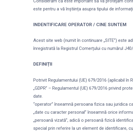
Considerăm că este important să vă protejăm confid
este pentru a vă înștiința asupra tipului de informați
INDENTIFICARE OPERATOR / CINE SUNTEM
Acest site web (numit în continuare „SITE”) este adm
înregistrată la Registrul Comerțului cu numărul J
DEFINIȚII
Potrivit Regulamentului (UE) 679/2016 (aplicabil în
„GDPR” – Regulamentul (UE) 679/2016 privind protecți
date.
“operator” înseamnă persoana fizica sau juridica car
„date cu caracter personal” înseamnă orice informații
„persoană vizată”, adică o persoană fizică identificat
special prin referire la un element de identificare, 