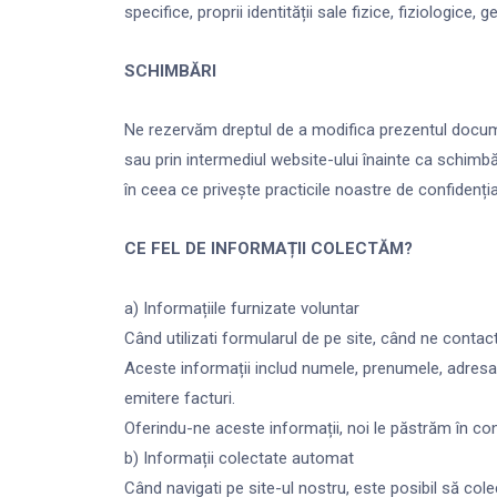
specifice, proprii identității sale fizice, fiziologice
SCHIMBĂRI
Ne rezervăm dreptul de a modifica prezentul document 
sau prin intermediul website-ului înainte ca schimbăr
în ceea ce privește practicile noastre de confidențial
CE FEL DE INFORMAȚII COLECTĂM?
a) Informațiile furnizate voluntar
Când utilizati formularul de pe site, când ne contac
Aceste informații includ numele, prenumele, adresa 
emitere facturi.
Oferindu-ne aceste informații, noi le păstrăm în cond
b) Informații colectate automat
Când navigati pe site-ul nostru, este posibil să col