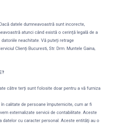
ă. Dacă datele dumneavoastră sunt incorecte,
neavoastră atunci când există o cerință legală de a
i datoriile neachitate. Vă puteți retrage
rviciul Clienți Bucuresti, Str. Drm. Muntele Gaina,
E?
e către terți sunt folosite doar pentru a vă furniza
în calitate de persoane împuternicite, cum ar fi
vem externalizate servicii de contabilitate. Aceste
 a datelor cu caracter personal. Aceste entităţi au o