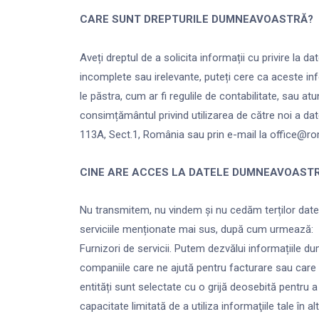
CARE SUNT DREPTURILE DUMNEAVOASTRĂ?
Aveți dreptul de a solicita informații cu privire l
incomplete sau irelevante, puteți cere ca aceste in
le păstra, cum ar fi regulile de contabilitate, sau at
consimțământul privind utilizarea de către noi a dat
113A, Sect.1, România sau prin e-mail la office@
CINE ARE ACCES LA DATELE DUMNEAVOAST
Nu transmitem, nu vindem și nu cedăm terților datel
serviciile menționate mai sus, după cum urmează:
Furnizori de servicii. Putem dezvălui informațiile d
companiile care ne ajută pentru facturare sau care t
entități sunt selectate cu o grijă deosebită pentru 
capacitate limitată de a utiliza informaţiile tale în a