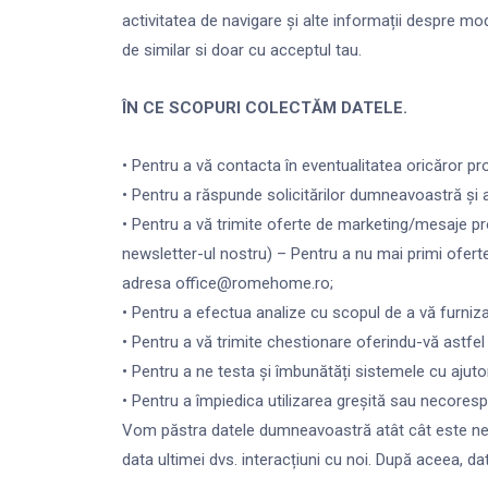
activitatea de navigare și alte informații despre mod
de similar si doar cu acceptul tau.
ÎN CE SCOPURI COLECTĂM DATELE.
• Pentru a vă contacta în eventualitatea oricăror p
• Pentru a răspunde solicitărilor dumneavoastră și a 
• Pentru a vă trimite oferte de marketing/mesaje pr
newsletter-ul nostru) – Pentru a nu mai primi ofert
adresa office@romehome.ro;
• Pentru a efectua analize cu scopul de a vă furniza
• Pentru a vă trimite chestionare oferindu-vă astfel p
• Pentru a ne testa și îmbunătăți sistemele cu ajuto
• Pentru a împiedica utilizarea greșită sau necoresp
Vom păstra datele dumneavoastră atât cât este neces
data ultimei dvs. interacțiuni cu noi. După aceea, d