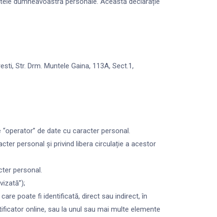
 datele dumneavoastră personale. Această declarație
sti, Str. Drm. Muntele Gaina, 113A, Sect.1,
e “operator” de date cu caracter personal.
ter personal și privind libera circulație a acestor
cter personal.
vizată”);
are poate fi identificată, direct sau indirect, în
ntificator online, sau la unul sau mai multe elemente