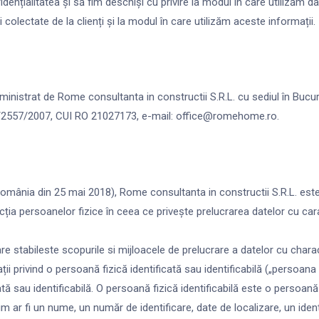
ențialitatea și să fim deschiși cu privire la modul în care utilizăm
i colectate de la clienți și la modul în care utilizăm aceste informații.
inistrat de Rome consultanta in constructii S.R.L. cu sediul în Bucure
40/2557/2007, CUI RO 21027173, e-mail: office@romehome.ro.
 România din 25 mai 2018), Rome consultanta in constructii S.R.L. est
a persoanelor fizice în ceea ce privește prelucrarea datelor cu carac
e stabileste scopurile si mijloacele de prelucrare a datelor cu chara
 privind o persoană fizică identificată sau identificabilă („persoana 
ă sau identificabilă. O persoană fizică identificabilă este o persoană c
cum ar fi un nume, un număr de identificare, date de localizare, un ide