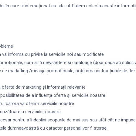
ul în care ai interacționat cu site-ul. Putem colecta aceste informații
robleme
vă informa cu privire la serviciile noi sau modificate
omotionale, cum ar fi newslettere și cataloage (doar daca ati solicit
e de marketing /mesaje promoționale, poți urma instrucțiunile de deza
 oferte de marketing și informații relevante
osibilitatea de a influența oferta și serviciile noastre
rul cărora vă oferim serviciile noastre
unzătoare a serviciilor noastre
ar pentru a îndeplini scopurile de mai sus sau atât cât ne impune le
atele dumneavoastră cu caracter personal vor fi șterse.