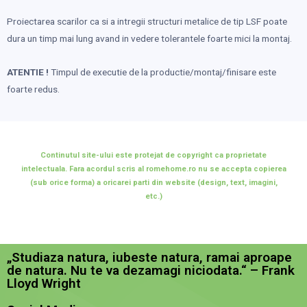
Proiectarea scarilor ca si a intregii structuri metalice de tip LSF poate
dura un timp mai lung avand in vedere tolerantele foarte mici la montaj.
ATENTIE !
Timpul de executie de la productie/montaj/finisare este
foarte redus.
Continutul site-ului este protejat de copyright ca proprietate
intelectuala. Fara acordul scris al romehome.ro nu se accepta copierea
(sub orice forma) a oricarei parti din website (design, text, imagini,
etc.)
„Studiaza natura, iubeste natura, ramai aproape
de natura. Nu te va dezamagi niciodata.“ – Frank
Lloyd Wright