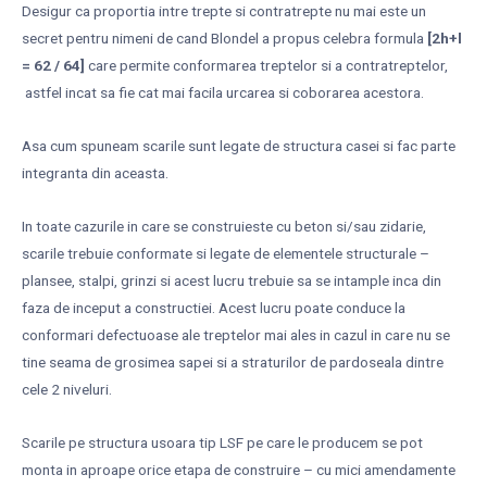
Desigur ca proportia intre trepte si contratrepte nu mai este un
secret pentru nimeni de cand Blondel a propus celebra formula
[2h+l
= 62 / 64]
care permite conformarea treptelor si a contratreptelor,
astfel incat sa fie cat mai facila urcarea si coborarea acestora.
Asa cum spuneam scarile sunt legate de structura casei si fac parte
integranta din aceasta.
In toate cazurile in care se construieste cu beton si/sau zidarie,
scarile trebuie conformate si legate de elementele structurale –
plansee, stalpi, grinzi si acest lucru trebuie sa se intample inca din
faza de inceput a constructiei. Acest lucru poate conduce la
conformari defectuoase ale treptelor mai ales in cazul in care nu se
tine seama de grosimea sapei si a straturilor de pardoseala dintre
cele 2 niveluri.
Scarile pe structura usoara tip LSF pe care le producem se pot
monta in aproape orice etapa de construire – cu mici amendamente