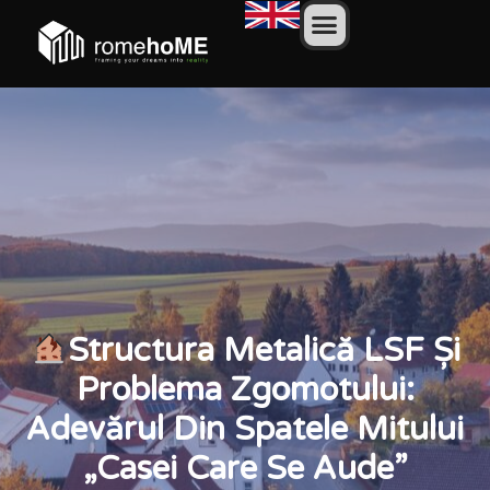
Structura Metalică LSF Și
Problema Zgomotului:
Adevărul Din Spatele Mitului
„casei Care Se Aude”