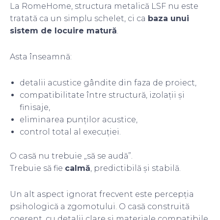
La RomeHome, structura metalică LSF nu este
tratată ca un simplu schelet, ci ca
baza unui
sistem de locuire matură
.
Asta înseamnă:
detalii acustice gândite din faza de proiect,
compatibilitate între structură, izolații și
finisaje,
eliminarea punților acustice,
control total al execuției.
O casă nu trebuie „să se audă”.
Trebuie să fie
calmă
, predictibilă și stabilă.
Un alt aspect ignorat frecvent este percepția
psihologică a zgomotului. O casă construită
coerent, cu detalii clare și materiale compatibile,