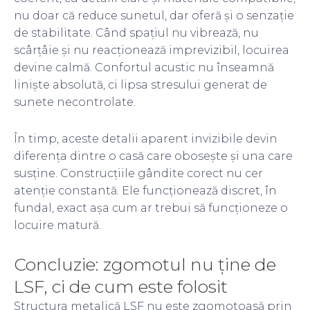
nu doar că reduce sunetul, dar oferă și o senzație
de stabilitate. Când spațiul nu vibrează, nu
scârțâie și nu reacționează imprevizibil, locuirea
devine calmă. Confortul acustic nu înseamnă
liniște absolută, ci lipsa stresului generat de
sunete necontrolate.
În timp, aceste detalii aparent invizibile devin
diferența dintre o casă care obosește și una care
susține. Construcțiile gândite corect nu cer
atenție constantă. Ele funcționează discret, în
fundal, exact așa cum ar trebui să funcționeze o
locuire matură.
Concluzie: zgomotul nu ține de
LSF, ci de cum este folosit
Structura metalică LSF nu este zgomotoasă prin