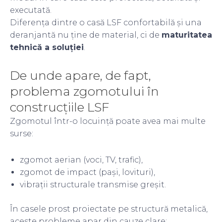
executată.
Diferența dintre o casă LSF confortabilă și una
deranjantă nu ține de material, ci de
maturitatea
tehnică a soluției
.
De unde apare, de fapt,
problema zgomotului în
construcțiile LSF
Zgomotul într-o locuință poate avea mai multe
surse:
zgomot aerian (voci, TV, trafic),
zgomot de impact (pași, lovituri),
vibrații structurale transmise greșit.
În casele prost proiectate pe structură metalică,
aceste probleme apar din cauze clare: