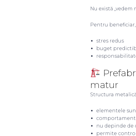
Nu există „vedem n
Pentru beneficiar
stres redus
buget predictib
responsabilitat
Prefabr
matur
Structura metalic
elementele sun
comportamentul 
nu depinde de 
permite controlu