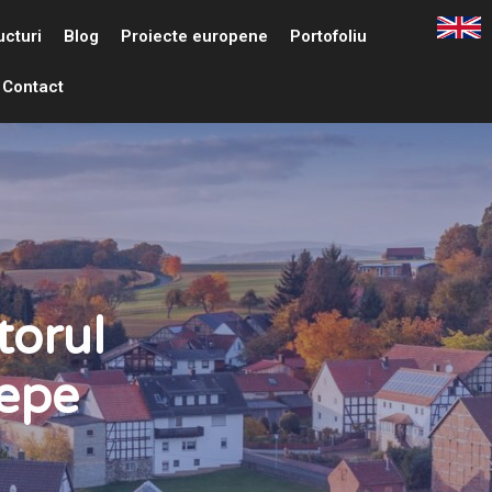
ucturi
Blog
Proiecte europene
Portofoliu
Contact
torul
cepe