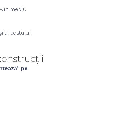
tr-un mediu
i al costului
onstrucții
entează” pe