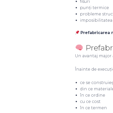
fisuri
punți termice
probleme struc
imposibilitatea 
Prefabricarea m
Prefabri
Un avantaj major a
Înainte de execuție
ce se construie
din ce material
în ce ordine
cu ce cost
în ce termen