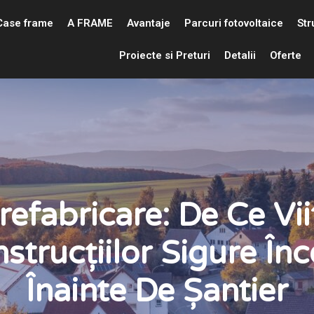
Case frame
A FRAME
Avantaje
Parcuri fotovoltaice
Str
Proiecte si Preturi
Detalii
Oferte
efabricare: De Ce Vii
strucțiilor Sigure În
Înainte De Șantier