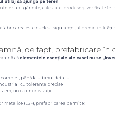
ul utilaj să ajungă pe teren
.
ele sunt gândite, calculate, produse și verificate în
bricarea este nucleul siguranței, al predictibilității ș
mnă, de fapt, prefabricare în c
seamnă că
elementele esențiale ale casei nu se „inv
 complet, până la ultimul detaliu
ndustrial, cu toleranțe precise
sistem, nu ca improvizație
lor metalice (LSF), prefabricarea permite: