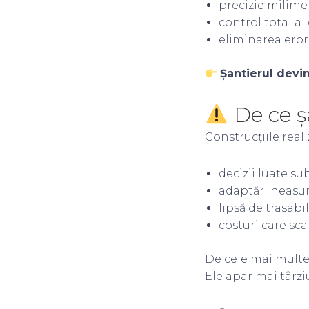
precizie milime
control total al 
eliminarea eror
Șantierul devi
De ce șa
Construcțiile real
decizii luate s
adaptări neasu
lipsă de trasabi
costuri care sc
De cele mai multe 
Ele apar mai târzi