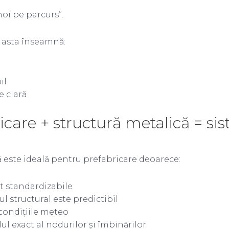
oi pe parcurs”.
, asta înseamnă:
il
e clară
icare + structură metalică = si
ă este ideală pentru prefabricare deoarece:
t standardizabile
structural este predictibil
condițiile meteo
l exact al nodurilor și îmbinărilor