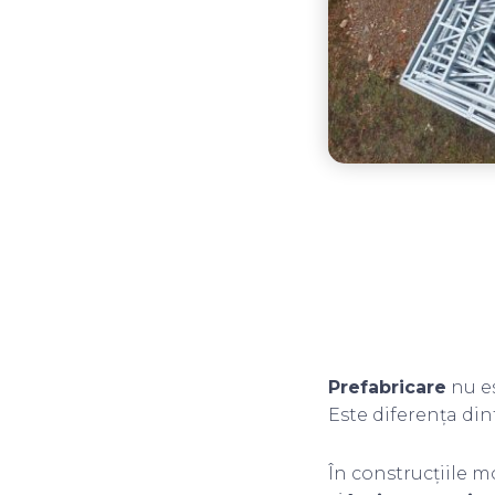
Prefabricare
nu es
Este diferența dint
În construcțiile 