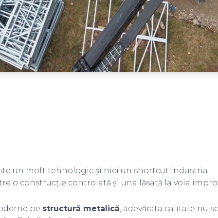
te un moft tehnologic și nici un shortcut industrial.
re o construcție controlată și una lăsată la voia improv
moderne pe
structură metalică
, adevărata calitate nu s