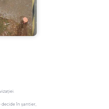
izației.
e decide în șantier,