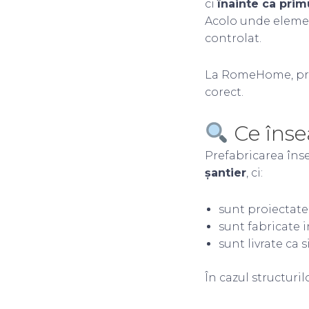
ci
înainte ca prim
Acolo unde element
controlat.
La RomeHome, prefa
corect.
Ce însea
Prefabricarea în
șantier
, ci:
sunt proiectate
sunt fabricate i
sunt livrate ca 
În cazul structuri