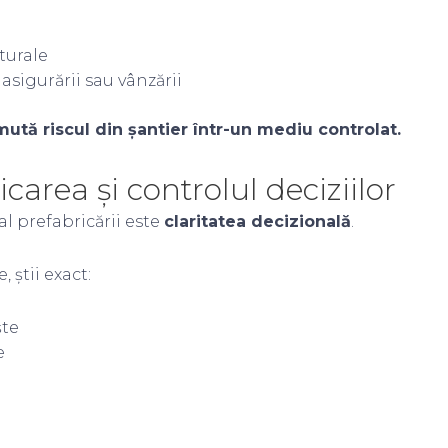
turale
asigurării sau vânzării
ută riscul din șantier într-un mediu controlat.
carea și controlul deciziilor
l prefabricării este
claritatea decizională
.
, știi exact:
ște
e