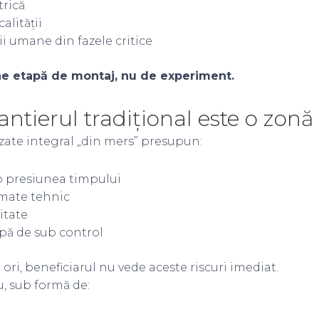
trică
calității
ii umane din fazele critice
ne etapă de montaj, nu de experiment.
ntierul tradițional este o zonă 
izate integral „din mers” presupun:
ub presiunea timpului
mate tehnic
litate
apă de sub control
ori, beneficiarul nu vede aceste riscuri imediat.
u, sub formă de: