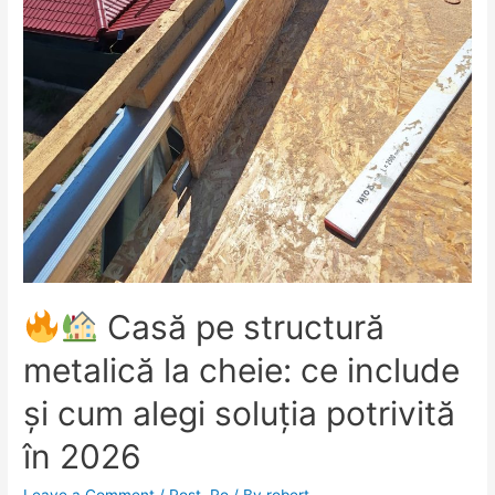
Casă pe structură
metalică la cheie: ce include
și cum alegi soluția potrivită
în 2026
Leave a Comment
/
Post
,
Ro
/ By
robert