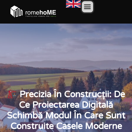
Precizia În Construcții: De
Ce Proiectarea Digitală
Schimbă Modul În Care Sunt
Construite Casele Moderne