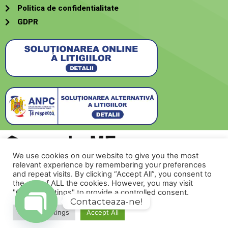
Politica de confidentialitate
GDPR
We use cookies on our website to give you the most
relevant experience by remembering your preferences
Creat de
SecurMeNow
and repeat visits. By clicking “Accept All”, you consent to
the use of ALL the cookies. However, you may visit
"Cookie Settings" to provide a controlled consent.
Contacteaza-ne!
© 2022 romehome.ro
Cookie Settings
Accept All
Open