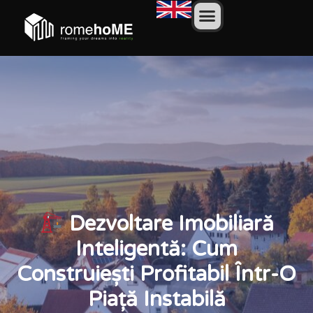
Dezvoltare Imobiliară
Inteligentă: Cum
Construiești Profitabil Într-O
Piață Instabilă