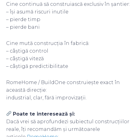
Cine continuă să construiască exclusiv în șantier:
– își asumă riscuri inutile
– pierde timp
– pierde bani
Cine mută construcția în fabrică:
– câștigă control
– câștigă viteză
– câștigă predictibilitate
RomeHome / BuildOne construiește exact în
această direcție:
industrial, clar, fără improvizații.
Poate te interesează și:
Dacă vrei să aprofundezi subiectul construcțiilor
reale, îți recomandăm și următoarele
articole
RomeHome
: