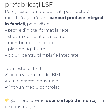
prefabricați LSF
Pereții exteriori prefabricați pe structură
metalică ușoară sunt
panouri produse integral
în fabrică
, pe bază de:
– profile din oțel format la rece
– straturi de izolație calculate
– membrane controlate
– plăci de rigidizare
– goluri pentru tâmplărie integrate
Totul este realizat:
✔ pe baza unui model BIM
✔ cu toleranțe industriale
✔ într-un mediu controlat
Șantierul devine
doar o etapă de montaj
, nu
de construcție.