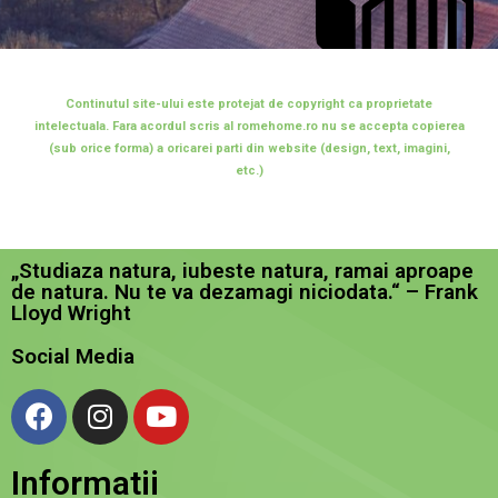
Continutul site-ului este protejat de copyright ca proprietate
intelectuala. Fara acordul scris al romehome.ro nu se accepta copierea
(sub orice forma) a oricarei parti din website (design, text, imagini,
etc.)
„Studiaza natura, iubeste natura, ramai aproape
de natura. Nu te va dezamagi niciodata.“ – Frank
Lloyd Wright
Social Media
Informatii