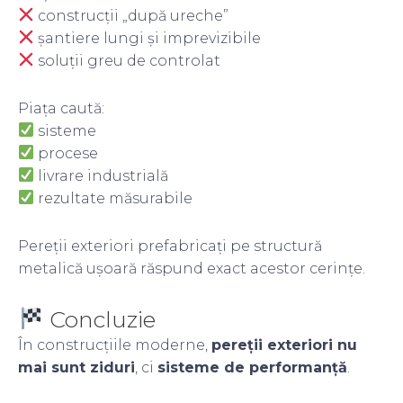
construcții „după ureche”
șantiere lungi și imprevizibile
soluții greu de controlat
Piața caută:
sisteme
procese
livrare industrială
rezultate măsurabile
Pereții exteriori prefabricați pe structură
metalică ușoară răspund exact acestor cerințe.
Concluzie
În construcțiile moderne,
pereții exteriori nu
mai sunt ziduri
, ci
sisteme de performanță
.