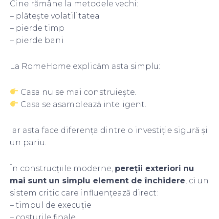
Cine rămâne la metodele vechi:
– plătește volatilitatea
– pierde timp
– pierde bani
La RomeHome explicăm asta simplu:
Casa nu se mai construiește.
Casa se asamblează inteligent.
Iar asta face diferența dintre o investiție sigură și
un pariu.
În construcțiile moderne,
pereții exteriori nu
mai sunt un simplu element de închidere
, ci un
sistem critic care influențează direct:
– timpul de execuție
– costurile finale