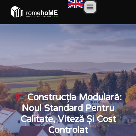
Construcția Modulară:
Noul Standard Pentru
Calitate, Viteză Și Cost
Controlat