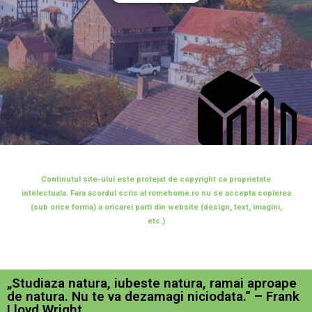
Continutul site-ului este protejat de copyright ca proprietate
intelectuala. Fara acordul scris al romehome.ro nu se accepta copierea
(sub orice forma) a oricarei parti din website (design, text, imagini,
etc.)
„Studiaza natura, iubeste natura, ramai aproape
de natura. Nu te va dezamagi niciodata.“ – Frank
Lloyd Wright