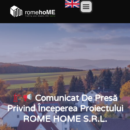
Comunicat De Presă
Privind Începerea Proiectului
ROME HOME S.R.L.