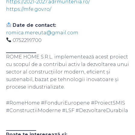
https://2021-2027.adrmuntenia.ro/
https://mfe.gov.ro/
Date de contact:
romica.mereuta@gmail.com
0752299700
ROME HOME S.R.L. implementează acest proiect
cu scopul de a contribui activ la dezvoltarea unui
sector al construcțiilor modern, eficient și
sustenabil, bazat pe tehnologii inovatoare și
procese industrializate.
#RomeHome #FonduriEuropene #ProiectSMIS
#ConstructiiModerne #LSF #DezvoltareDurabila
Poate te interesează și: