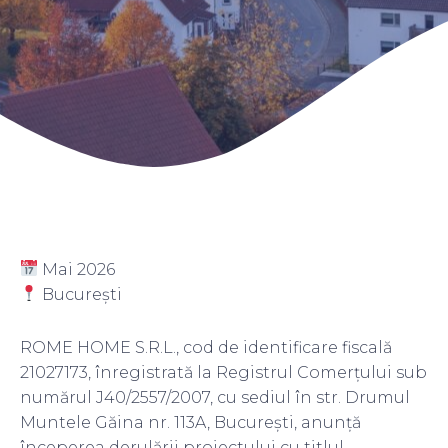
Mai 2026
București
ROME HOME S.R.L., cod de identificare fiscală
21027173, înregistrată la Registrul Comerțului sub
numărul J40/2557/2007, cu sediul în str. Drumul
Muntele Găina nr. 113A, București, anunță
începerea derulării proiectului cu titlul