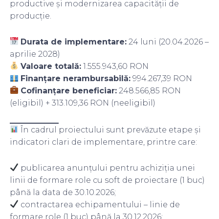
productive și modernizarea capacității de
producție.
Durata de implementare:
24 luni (20.04.2026 –
aprilie 2028)
Valoare totală:
1.555.943,60 RON
Finanțare nerambursabilă:
994.267,39 RON
Cofinanțare beneficiar:
248.566,85 RON
(eligibil) + 313.109,36 RON (neeligibil)
În cadrul proiectului sunt prevăzute etape și
indicatori clari de implementare, printre care:
publicarea anunțului pentru achiziția unei
linii de formare role cu soft de proiectare (1 buc)
până la data de 30.10.2026;
contractarea echipamentului – linie de
formare role (1 buc) până la 30.12.2026;