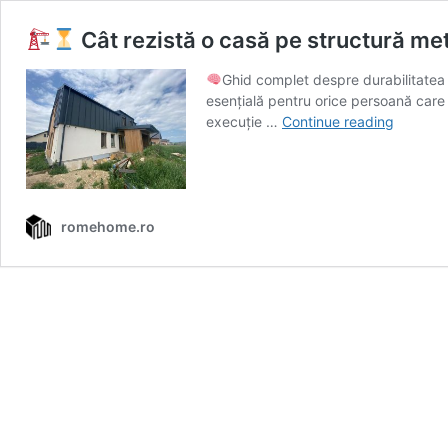
Cât rezistă o casă pe structură met
Ghid complet despre durabilitatea 
esențială pentru orice persoană care i
execuție …
Continue reading
Cât
rezistă
o
casă
romehome.ro
pe
structur
metalică
8
factori
care
influenț
durata
de
viață