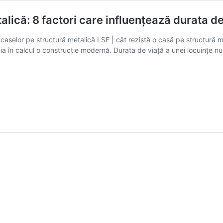
alică: 8 factori care influențează durata de
caselor pe structură metalică LSF | cât rezistă o casă pe structură m
a în calcul o construcție modernă. Durata de viață a unei locuințe nu 
ă
:
ează