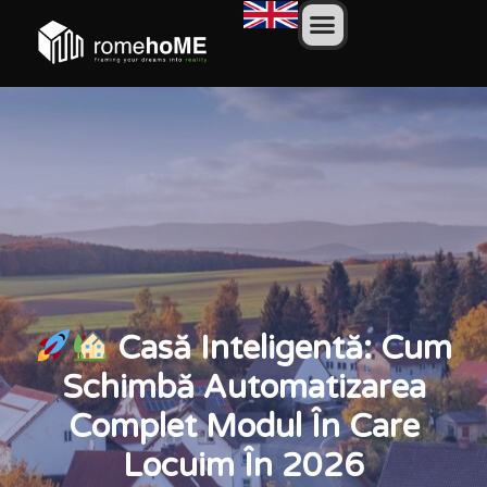
Casă Inteligentă: Cum
Schimbă Automatizarea
Complet Modul În Care
Locuim În 2026