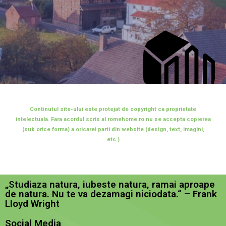
Continutul site-ului este protejat de copyright ca proprietate
intelectuala. Fara acordul scris al romehome.ro nu se accepta copierea
(sub orice forma) a oricarei parti din website (design, text, imagini,
etc.)
„Studiaza natura, iubeste natura, ramai aproape
de natura. Nu te va dezamagi niciodata.“ – Frank
Lloyd Wright
Social Media