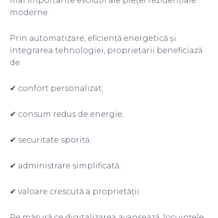
mai importante evoluții ale pieței rezidențiale
moderne.
Prin automatizare, eficiență energetică și
integrarea tehnologiei, proprietarii beneficiază
de:
✔ confort personalizat;
✔ consum redus de energie;
✔ securitate sporită;
✔ administrare simplificată;
✔ valoare crescută a proprietății.
Pe măsură ce digitalizarea avansează, locuințele