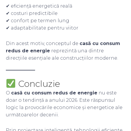
✔ eficiență energetică reală
✔ costuri predictibile
✔ confort pe termen lung
✔ adaptabilitate pentru viitor
Din acest motiv, conceptul de
casă cu consum
redus de energie
reprezintă una dintre
direcțiile esențiale ale construcțiilor moderne.
Concluzie
O
casă cu consum redus de energie
nu este
doar o tendință a anului 2026. Este răspunsul
logic la provocările economice și energetice ale
următoarelor decenii.
Prin proiectare inteligentă, tehnologii eficiente