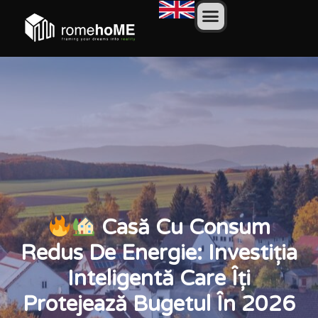
Casă Cu Consum
Redus De Energie: Investiția
Inteligentă Care Îți
Protejează Bugetul În 2026