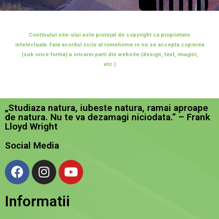
Continutul site-ului este protejat de copyright ca proprietate
intelectuala. Fara acordul scris al romehome.ro nu se accepta copierea
(sub orice forma) a oricarei parti din website (design, text, imagini,
etc.)
„Studiaza natura, iubeste natura, ramai aproape
de natura. Nu te va dezamagi niciodata.“ – Frank
Lloyd Wright
Social Media
Informatii