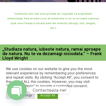
Continutul site-ului este protejat de copyright ca proprietate
intelectuala. Fara acordul scris al romehome.ro nu se accepta copierea
(sub orice forma) a oricarei parti din website (design, text, imagini,
etc.)
„Studiaza natura, iubeste natura, ramai aproape
de natura. Nu te va dezamagi niciodata.“ – Frank
Lloyd Wright
Social Media
We use cookies on our website to give you the most
relevant experience by remembering your preferences
and repeat visits. By clicking “Accept All”, you consent to
the use of ALL the cookies. However, you may visit
"Cookie Settings" to provide a controlled consent.
Contacteaza-ne!
Informatii
Cookie Settings
Accept All
Open
chaty
Constructii frame