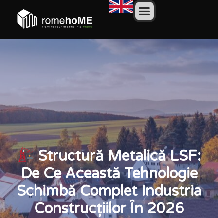
Structură Metalică LSF:
De Ce Această Tehnologie
Schimbă Complet Industria
Construcțiilor În 2026