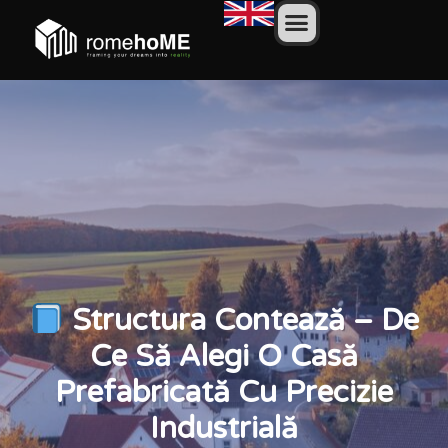
Structura Contează – De
Ce Să Alegi O Casă
Prefabricată Cu Precizie
Industrială