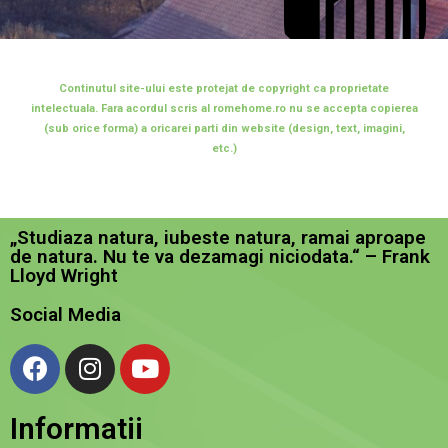
Continutul site-ului este protejat de copyright ca proprietate
intelectuala. Fara acordul scris al romehome.ro nu se accepta copierea
(sub orice forma) a oricarei parti din website (design, text, imagini,
etc.)
„Studiaza natura, iubeste natura, ramai aproape
de natura. Nu te va dezamagi niciodata.“ – Frank
Lloyd Wright
Social Media
Informatii