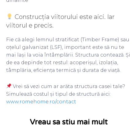
dinainte
Construcția viitorului este aici. Iar
viitorul e precis.
Fie că alegi lemnul stratificat (Timber Frame) sau
oțelul galvanizat (LSF), important este să nu te
mai lași la voia întâmplării. Structura contează. Și
de ea depinde tot restul: acoperișul, izolația,
tâmplăria, eficiența termică și durata de viață.
Vrei să vezi cum ar arăta structura casei tale?
Simulează costul și tipul de structură aici:
www.romehome.ro/contact
Vreau sa stiu mai mult