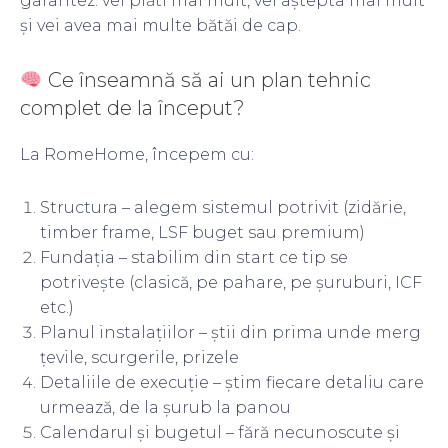
garantez: vei plăti mai mult, vei aștepta mai mult
și vei avea mai multe bătăi de cap.
Ce înseamnă să ai un plan tehnic
complet de la început?
La RomeHome, începem cu:
Structura – alegem sistemul potrivit (zidărie,
timber frame, LSF buget sau premium)
Fundația – stabilim din start ce tip se
potrivește (clasică, pe pahare, pe șuruburi, ICF
etc.)
Planul instalațiilor – știi din prima unde merg
țevile, scurgerile, prizele
Detaliile de execuție – știm fiecare detaliu care
urmează, de la șurub la panou
Calendarul și bugetul – fără necunoscute și