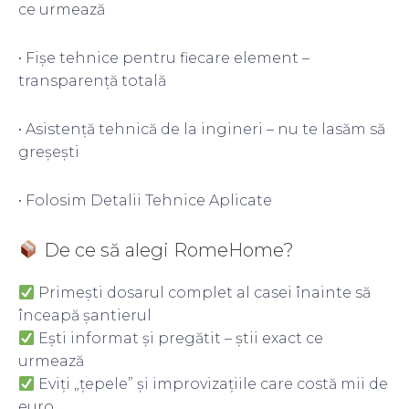
ce urmează
• Fișe tehnice pentru fiecare element –
transparență totală
• Asistență tehnică de la ingineri – nu te lasăm să
greșești
• Folosim Detalii Tehnice Aplicate
De ce să alegi RomeHome?
Primești dosarul complet al casei înainte să
înceapă șantierul
Ești informat și pregătit – știi exact ce
urmează
Eviți „țepele” și improvizațiile care costă mii de
euro