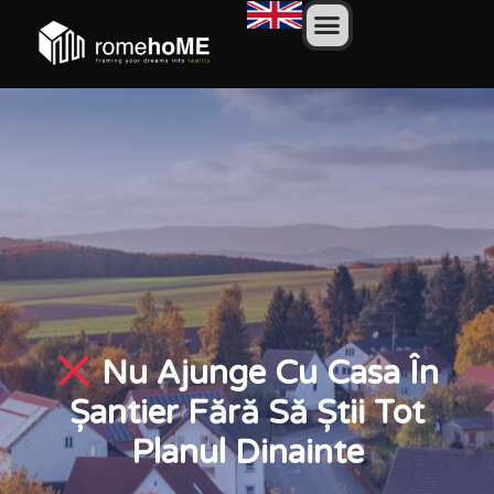
Nu Ajunge Cu Casa În
Șantier Fără Să Știi Tot
Planul Dinainte