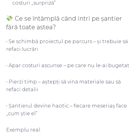
costuri „surpriză”
Ce se întâmplă când intri pe șantier
fără toate astea?
• Se schimbă proiectul pe parcurs – și trebuie să
refaci lucrări
• Apar costuri ascunse – pe care nu le-ai bugetat
• Pierzi timp – aștepți să vină materiale sau să
refaci detalii
• Șantierul devine haotic – fiecare meseriaș face
„cum știe el”
Exemplu real: