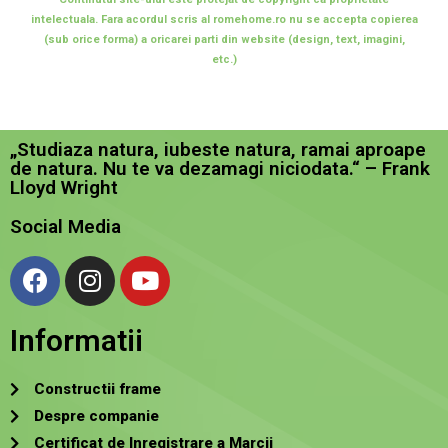
intelectuala. Fara acordul scris al romehome.ro nu se accepta copierea
(sub orice forma) a oricarei parti din website (design, text, imagini,
etc.)
„Studiaza natura, iubeste natura, ramai aproape
de natura. Nu te va dezamagi niciodata.“ – Frank
Lloyd Wright
Social Media
Informatii
Constructii frame
Despre companie
Certificat de Inregistrare a Marcii