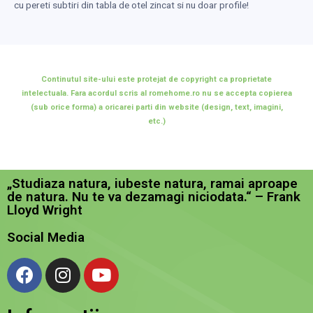
cu pereti subtiri din tabla de otel zincat si nu doar profile!
Continutul site-ului este protejat de copyright ca proprietate
intelectuala. Fara acordul scris al romehome.ro nu se accepta copierea
(sub orice forma) a oricarei parti din website (design, text, imagini,
etc.)
„Studiaza natura, iubeste natura, ramai aproape
de natura. Nu te va dezamagi niciodata.“ – Frank
Lloyd Wright
Social Media