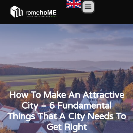
How To Make An Attractive
City – 6 Fundamental
Things That A City Needs To
Get Right