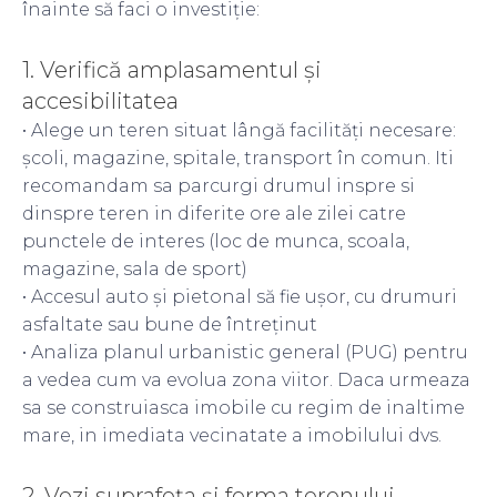
înainte să faci o investiție:
1. Verifică amplasamentul și
accesibilitatea
• Alege un teren situat lângă facilități necesare:
școli, magazine, spitale, transport în comun. Iti
recomandam sa parcurgi drumul inspre si
dinspre teren in diferite ore ale zilei catre
punctele de interes (loc de munca, scoala,
magazine, sala de sport)
• Accesul auto și pietonal să fie ușor, cu drumuri
asfaltate sau bune de întreținut
• Analiza planul urbanistic general (PUG) pentru
a vedea cum va evolua zona viitor. Daca urmeaza
sa se construiasca imobile cu regim de inaltime
mare, in imediata vecinatate a imobilului dvs.
2. Vezi suprafeța și forma terenului