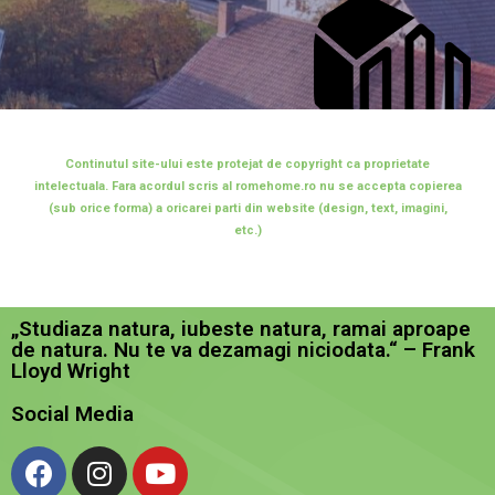
Continutul site-ului este protejat de copyright ca proprietate
intelectuala. Fara acordul scris al romehome.ro nu se accepta copierea
(sub orice forma) a oricarei parti din website (design, text, imagini,
etc.)
„Studiaza natura, iubeste natura, ramai aproape
de natura. Nu te va dezamagi niciodata.“ – Frank
Lloyd Wright
Social Media