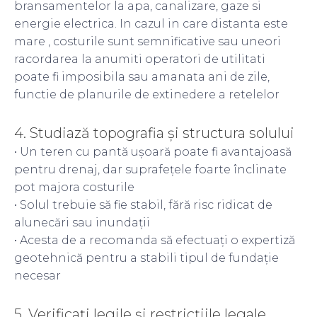
bransamentelor la apa, canalizare, gaze si
energie electrica. In cazul in care distanta este
mare , costurile sunt semnificative sau uneori
racordarea la anumiti operatori de utilitati
poate fi imposibila sau amanata ani de zile,
functie de planurile de extinedere a retelelor
4. Studiază topografia și structura solului
• Un teren cu pantă ușoară poate fi avantajoasă
pentru drenaj, dar suprafețele foarte înclinate
pot majora costurile
• Solul trebuie să fie stabil, fără risc ridicat de
alunecări sau inundații
• Acesta de a recomanda să efectuați o expertiză
geotehnică pentru a stabili tipul de fundație
necesar
5. Verificați legile și restricțiile legale