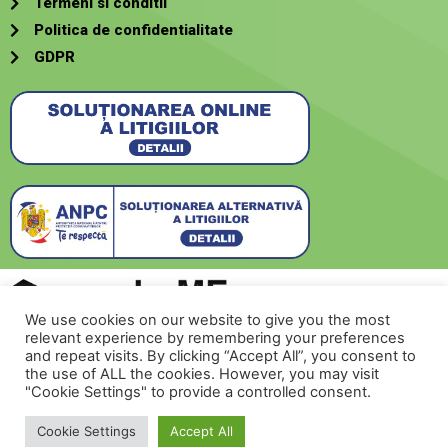
Termeni si conditii
Politica de confidentialitate
GDPR
We use cookies on our website to give you the most
relevant experience by remembering your preferences
Creat de
SecurMeNow
and repeat visits. By clicking “Accept All”, you consent to
the use of ALL the cookies. However, you may visit
"Cookie Settings" to provide a controlled consent.
Contacteaza-ne!
© 2022 romehome.ro
Cookie Settings
Accept All