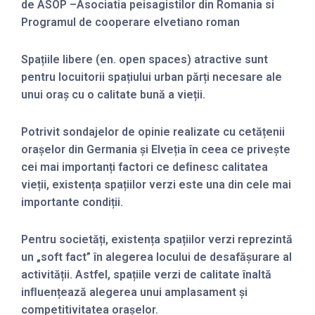
de ASOP –Asociatia peisagistilor din Romania si
Programul de cooperare elvetiano roman
Spațiile libere (en. open spaces) atractive sunt
pentru locuitorii spațiului urban părți necesare ale
unui oraș cu o calitate bună a vieții.
Potrivit sondajelor de opinie realizate cu cetățenii
orașelor din Germania și Elveția în ceea ce privește
cei mai importanți factori ce deﬁnesc calitatea
vieții, existența spațiilor verzi este una din cele mai
importante condiții.
Pentru societăți, existența spațiilor verzi reprezintă
un „soft fact” în alegerea locului de desafășurare al
activității. Astfel, spațiile verzi de calitate înaltă
inﬂuențează alegerea unui amplasament și
competitivitatea orașelor.