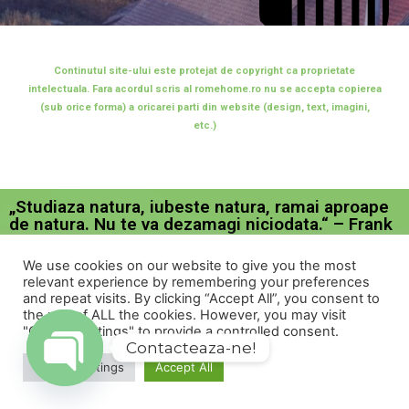
Continutul site-ului este protejat de copyright ca proprietate
intelectuala. Fara acordul scris al romehome.ro nu se accepta copierea
(sub orice forma) a oricarei parti din website (design, text, imagini,
etc.)
„Studiaza natura, iubeste natura, ramai aproape
de natura. Nu te va dezamagi niciodata.“ – Frank
Lloyd Wright
We use cookies on our website to give you the most
Social Media
relevant experience by remembering your preferences
and repeat visits. By clicking “Accept All”, you consent to
the use of ALL the cookies. However, you may visit
"Cookie Settings" to provide a controlled consent.
Contacteaza-ne!
Cookie Settings
Accept All
Informatii
Open
chaty