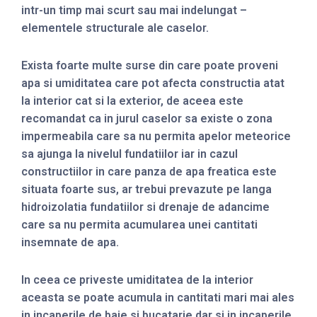
intr-un timp mai scurt sau mai indelungat –
elementele structurale ale caselor.
Exista foarte multe surse din care poate proveni
apa si umiditatea care pot afecta constructia atat
la interior cat si la exterior, de aceea este
recomandat ca in jurul caselor sa existe o zona
impermeabila care sa nu permita apelor meteorice
sa ajunga la nivelul fundatiilor iar in cazul
constructiilor in care panza de apa freatica este
situata foarte sus, ar trebui prevazute pe langa
hidroizolatia fundatiilor si drenaje de adancime
care sa nu permita acumularea unei cantitati
insemnate de apa.
In ceea ce priveste umiditatea de la interior
aceasta se poate acumula in cantitati mari mai ales
in incaperile de baie si bucatarie dar si in incaperile