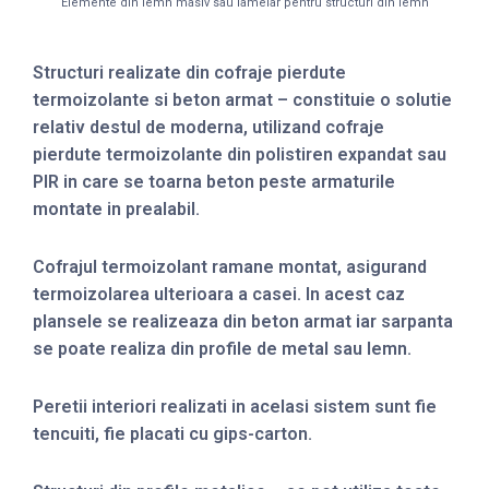
Elemente din lemn masiv sau lamelar pentru structuri din lemn
Structuri realizate din cofraje pierdute
termoizolante si beton armat – constituie o solutie
relativ destul de moderna, utilizand cofraje
pierdute termoizolante din polistiren expandat sau
PIR in care se toarna beton peste armaturile
montate in prealabil.
Cofrajul termoizolant ramane montat, asigurand
termoizolarea ulterioara a casei. In acest caz
plansele se realizeaza din beton armat iar sarpanta
se poate realiza din profile de metal sau lemn.
Peretii interiori realizati in acelasi sistem sunt fie
tencuiti, fie placati cu gips-carton.