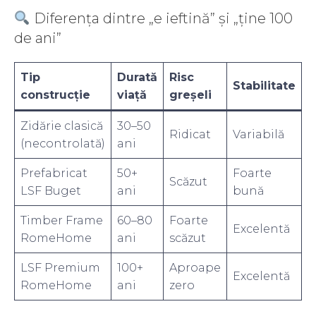
Diferența dintre „e ieftină” și „ține 100
de ani”
Tip
Durată
Risc
Stabilitate
construcție
viață
greșeli
Zidărie clasică
30–50
Ridicat
Variabilă
(necontrolată)
ani
Prefabricat
50+
Foarte
Scăzut
LSF Buget
ani
bună
Timber Frame
60–80
Foarte
Excelentă
RomeHome
ani
scăzut
LSF Premium
100+
Aproape
Excelentă
RomeHome
ani
zero