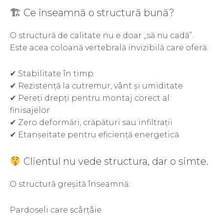
🏗 Ce înseamnă o structură bună?
O structură de calitate nu e doar „să nu cadă”.
Este acea coloană vertebrală invizibilă care oferă:
✔ Stabilitate în timp
✔ Rezistență la cutremur, vânt și umiditate
✔ Pereți drepți pentru montaj corect al
finisajelor
✔ Zero deformări, crăpături sau infiltrații
✔ Etanșeitate pentru eficiență energetică
Clientul nu vede structura, dar o simte.
O structură greșită înseamnă:
Pardoseli care scârțâie