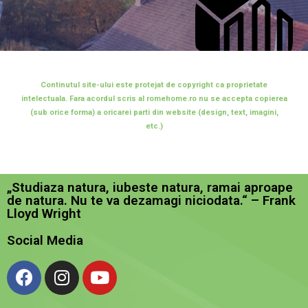
Continutul site-ului este protejat de copyright ca proprietate
intelectuala. Fara acordul scris al romehome.ro nu se accepta copierea
(sub orice forma) a oricarei parti din website (design, text, imagini,
etc.)
„Studiaza natura, iubeste natura, ramai aproape
de natura. Nu te va dezamagi niciodata.“ – Frank
Lloyd Wright
Social Media