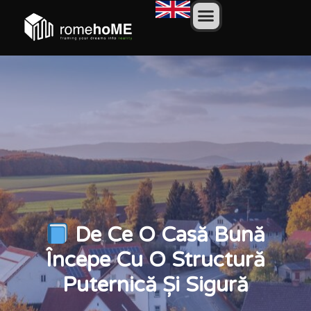
De Ce O Casă Bună
Începe Cu O Structură
Puternică Și Sigură