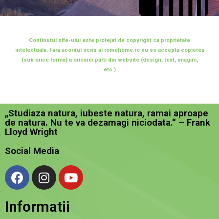
Continutul site-ului este protejat de copyright ca proprietate
intelectuala. Fara acordul scris al romehome.ro nu se accepta copierea
(sub orice forma) a oricarei parti din website (design, text, imagini,
etc.)
„Studiaza natura, iubeste natura, ramai aproape
de natura. Nu te va dezamagi niciodata.“ – Frank
Lloyd Wright
Social Media
Informatii