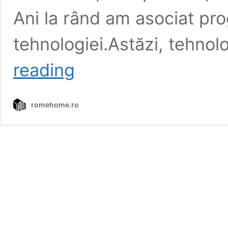
Ani la rând am asociat pro
tehnologiei.Astăzi, tehnol
reading
Construcțiile
în
2026:
romehome.ro
nu
inteligența
artificială
în
construcții
face
diferența,
ci
cine
știe
să
construiască